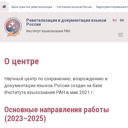
Перейти
База практик ревитализации
Состояние языков России
Задокументированност
к
основному
Ревитализация и документация языков
RU
EN
содержанию
России
Институт языкознания РАН
О центре
Научный центр по сохранению, возрождению и
документации языков России создан на базе
Института языкознания РАН в мае 2021 г.
Основные направления работы
(2023–2025)