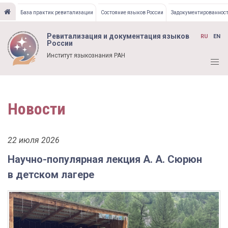
Перейти
База практик ревитализации
Состояние языков России
Задокументированност
к
основному
Ревитализация и документация языков
RU
EN
содержанию
России
Институт языкознания РАН
Новости
22 июля 2026
Научно-популярная лекция А. А. Сюрюн
в детском лагере