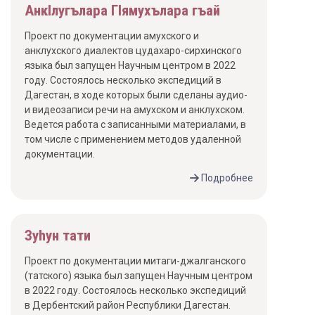
АнкIлугълара ГIямухълара гъай
Проект по документации амухского и
анклухского диалектов цудахаро-сирхинского
языка был запущен Научным центром в 2022
году. Состоялось несколько экспедиций в
Дагестан, в ходе которых были сделаны аудио-
и видеозаписи речи на амухском и анклухском.
Ведется работа с записанными материалами, в
том числе с применением методов удаленной
документации.
Подробнее
Зуhун тати
Проект по документации митаги-джалганского
(татского) языка был запущен Научным центром
в 2022 году. Состоялось несколько экспедиций
в Дербентский район Республики Дагестан.