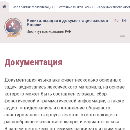
Перейти
База практик ревитализации
Состояние языков России
Задокументированност
к
основному
Ревитализация и документация языков
RU
EN
содержанию
России
Институт языкознания РАН
Документация
Документация языка включает несколько основных
задач: аудиозапись лексического материала, на основе
которого может быть составлен словарь, сбор
фонетической и грамматической информации, а также
аудио- и видеозапись и составление обширного
аннотированного корпуса текстов, охватывающего
разнообразные языковые жанры и варианты языка.
В нашем центре мы стремимся развивать и применять