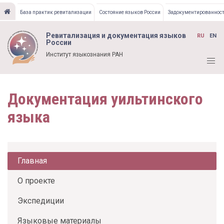
Перейти
База практик ревитализации
Состояние языков России
Задокументированност
к
основному
Ревитализация и документация языков
RU
EN
содержанию
России
Институт языкознания РАН
Документация уильтинского
языка
Главная
О проекте
Экспедиции
Языковые материалы