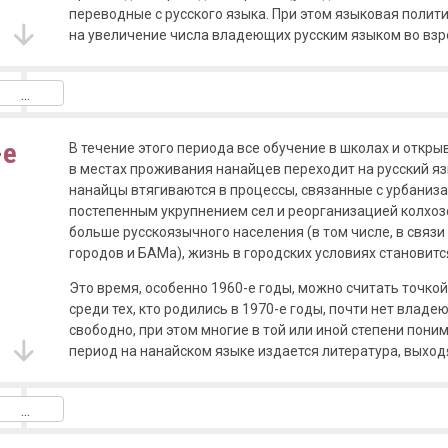
переводные с русского языка. При этом языковая полит
на увеличение числа владеющих русским языком во взр
-е
В течение этого периода все обучение в школах и откр
в местах проживания нанайцев переходит на русский я
нанайцы втягиваются в процессы, связанные с урбаниз
постепенным укрупнением сел и реорганизацией колхозо
больше русскоязычного населения (в том числе, в связ
городов и БАМа), жизнь в городских условиях становит
Это время, особенно 1960-е годы, можно считать точкой
среди тех, кто родились в 1970-е годы, почти нет влад
свободно, при этом многие в той или иной степени пони
период на нанайском языке издается литература, выход