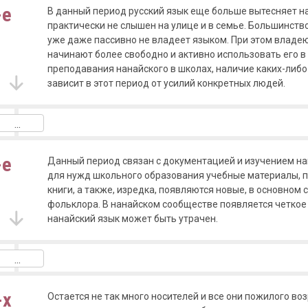
-е
В данный период русский язык еще больше вытесняет н
практически не слышен на улице и в семье. Большинств
уже даже пассивно не владеет языком. При этом влад
начинают более свободно и активно использовать его в
преподавания нанайского в школах, наличие каких-либ
зависит в этот период от усилий конкретных людей.
-е
Данный период связан с документацией и изучением на
для нужд школьного образования учебные материалы, 
книги, а также, изредка, появляются новые, в основном
фольклора. В нанайском сообществе появляется четкое 
нанайский язык может быть утрачен.
-х
Остается не так много носителей и все они пожилого воз