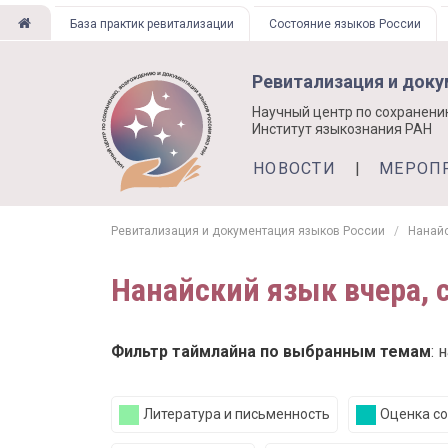
Перейти
База практик ревитализации
Состояние языков России
к
основному
Ревитализация и док
содержанию
Научный центр по сохранени
Институт языкознания РАН
НОВОСТИ
МЕРОП
Ревитализация и документация языков России
Нанайс
Нанайский язык вчера, с
Фильтр таймлайна по выбранным темам
: 
Литература и письменность
Оценка со