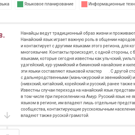
языка
Языковое планирование
Информационные техн
в.
Нанайцы ведут традиционный образ жизни и проживают 
Нанайский язык играет важную роль в общении народо
и контактирует с другими языками этого региона, для к
многоязычие. Контакты происходят, с одной стороны, с
языками, которые сегодня известны как ульчский, уильт
удэгейский, кур-урмийский и бикинский нанайские и кил
эти языки составляют языковой кластер
. С другой ст
с дальнеродственными (маньчжурский и эвенкийский) 
(нивхский, китайский, корейский и русский, ранее также
Известны случаи перехода на нанайский язык представи
в том числе при переселении на Амур. Русский язык не
языком в регионе, им владеют лишь отдельные предста
сообщества, контактирующие русскоязычным населени
владеют также русской грамотой.