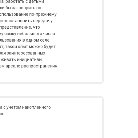
а, работать с детьми
ли бы заговорить по-
 использование по-прежнему
ки восстановить передачу
представление, что
му языку небольшого числа
льзования в одном селе.
ат, такой опыт можно будет
вая заинтересованных
ерживать инициативы
сем ареале распространения
а с учетом накопленного
ов.