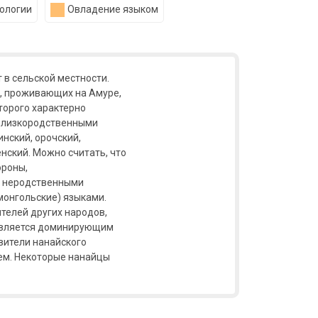
ологии
Овладение языком
в сельской местности.
в, проживающих на Амуре,
оторого характерно
 близкородственными
инский, орочский,
енский. Можно считать, что
ороны,
и неродственными
 монгольские) языками.
телей других народов,
 является доминирующим
вители нанайского
ем. Некоторые нанайцы