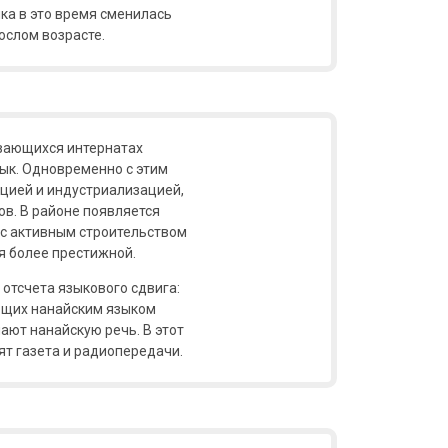
ика в это время сменилась
ослом возрасте.
ывающихся интернатах
зык. Одновременно с этим
ацией и индустриализацией,
в. В районе появляется
и с активным строительством
ся более престижной.
 отсчета языкового сдвига:
еющих нанайским языком
мают нанайскую речь. В этот
ят газета и радиопередачи.