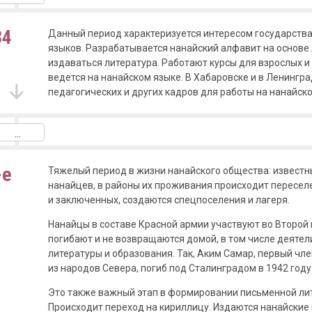
34
Данный период характеризуется интересом государства
языков. Разрабатывается нанайский алфавит на основе
издаваться литература. Работают курсы для взрослых и
ведется на нанайском языке. В Хабаровске и в Ленингр
педагогических и других кадров для работы на нанайско
-е
Тяжелый период в жизни нанайского общества: известн
нанайцев, в районы их проживания происходит пересе
и заключенных, создаются спецпоселения и лагеря.
Нанайцы в составе Красной армии участвуют во Второй
погибают и не возвращаются домой, в том числе деятел
литературы и образования. Так, Аким Самар, первый чл
из народов Севера, погиб под Сталинградом в 1942 году
Это также важный этап в формировании письменной ли
Происходит переход на кириллицу. Издаются нанайские 