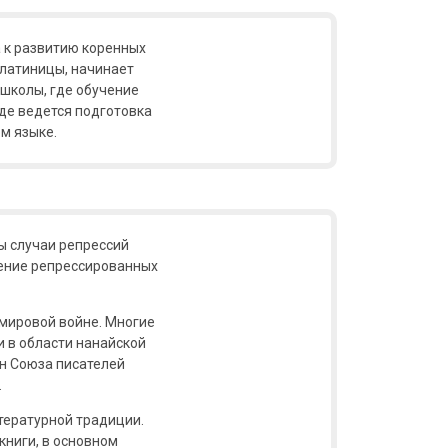
 к развитию коренных
 латиницы, начинает
 школы, где обучение
аде ведется подготовка
м языке.
ы случаи репрессий
ление репрессированных
 мировой войне. Многие
и в области нанайской
ен Союза писателей
.
тературной традиции.
книги, в основном